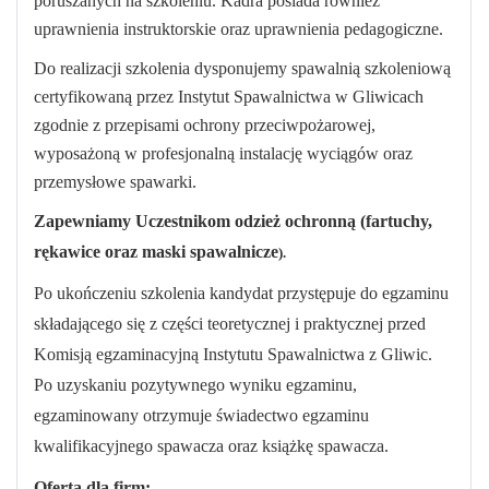
poruszanych na szkoleniu. Kadra posiada również
uprawnienia instruktorskie oraz uprawnienia pedagogiczne.
Do realizacji szkolenia dysponujemy spawalnią szkoleniową
certyfikowaną przez Instytut Spawalnictwa w Gliwicach
zgodnie z przepisami ochrony przeciwpożarowej,
wyposażoną w profesjonalną instalację wyciągów oraz
przemysłowe spawarki.
Zapewniamy Uczestnikom odzież ochronną (fartuchy,
rękawice oraz maski spawalnicze
).
Po ukończeniu szkolenia kandydat przystępuje do egzaminu
składającego się z części teoretycznej i praktycznej przed
Komisją egzaminacyjną Instytutu Spawalnictwa z Gliwic.
Po uzyskaniu pozytywnego wyniku egzaminu,
egzaminowany otrzymuje świadectwo egzaminu
kwalifikacyjnego spawacza oraz książkę spawacza.
Oferta dla firm: