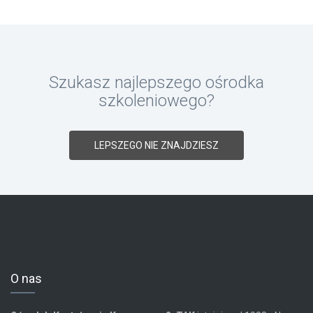
Szukasz najlepszego ośrodka
szkoleniowego?
LEPSZEGO NIE ZNAJDZIESZ
O nas